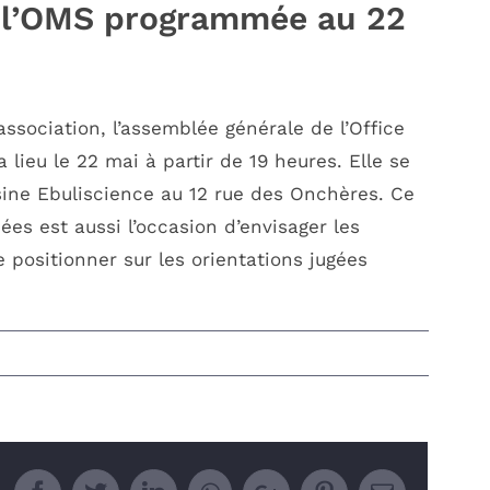
e l’OMS programmée au 22
sociation, l’assemblée générale de l’Office
 lieu le 22 mai à partir de 19 heures. Elle se
isine Ebuliscience au 12 rue des Onchères. Ce
CONTACTEZ-NOUS
es est aussi l’occasion d’envisager les
 positionner sur les orientations jugées
09 85 04 68 97
e
Nous écrire