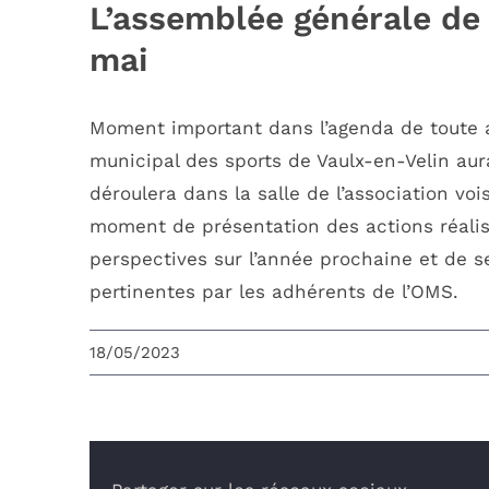
L’assemblée générale d
mai
Moment important dans l’agenda de toute as
municipal des sports de Vaulx-en-Velin aura
déroulera dans la salle de l’association vo
OMS VAULX-EN-VELIN
moment de présentation des actions réalisé
perspectives sur l’année prochaine et de se
L’office Municipal des Sports de Vaulx-en-
pertinentes par les adhérents de l’OMS.
Velin est une association loi 1901 au servic
des associations, des clubs sportifs de
18/05/2023
Vaulx-en-Velin et de leurs adhérents.
N° d’agrément Jeunesse et Sports :
69.86.432