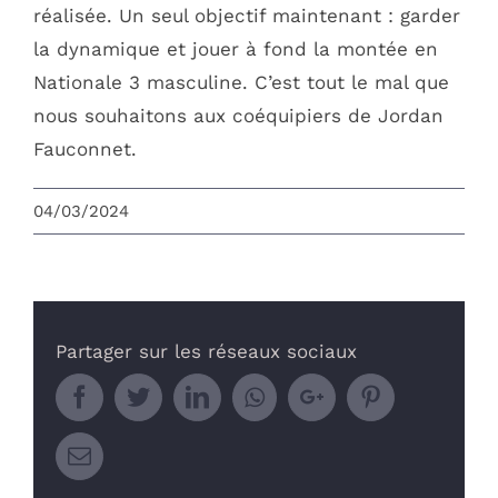
réalisée. Un seul objectif maintenant : garder
la dynamique et jouer à fond la montée en
Nationale 3 masculine. C’est tout le mal que
nous souhaitons aux coéquipiers de Jordan
Fauconnet.
OMS VAULX-EN-VELIN
04/03/2024
L’office Municipal des Sports de Vaulx-en-
Velin est une association loi 1901 au service
des associations, des clubs sportifs de Vaulx-
en-Velin et de leurs adhérents.
Partager sur les réseaux sociaux
N° d’agrément Jeunesse et Sports : 69.86.432
Facebook
Twitter
LinkedIn
Whatsapp
Google+
Pinterest
Email
CONTACTEZ-NOUS