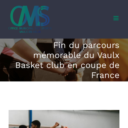
Skip
to
content
Fin du parcours
mémorable du Vaulx
Basket club en coupe de
France
View
Larger