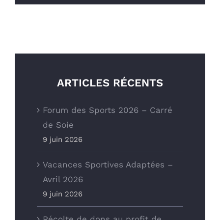
09 85 04 68 97
Nous écrire
ARTICLES RÉCENTS
Forum des Sports 2026 – Carré
de Soie
9 juin 2026
ADRESSE
Vacances Sportives Adaptées –
Avril 2026
Office Municipal des Sports
9 juin 2026
de Vaulx-en-Velin
Récolte de dons au profit de