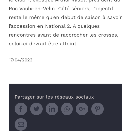
Roc Vaulx-en-Velin. Côté séniors, l’objectif
reste le même qu’en début de saison à savoir
l’accession en National 2. A quelques
rencontres avant de raccrocher les crosses,
celui-ci devrait être atteint.
OMS VAULX-EN-VELIN
17/04/2023
L’office Municipal des Sports de Vaulx-en-
Velin est une association loi 1901 au service
des associations, des clubs sportifs de Vaulx-
en-Velin et de leurs adhérents.
Partager sur les réseaux sociaux
N° d’agrément Jeunesse et Sports : 69.86.432
Facebook
Twitter
LinkedIn
Whatsapp
Google+
Pinterest
Email
CONTACTEZ-NOUS