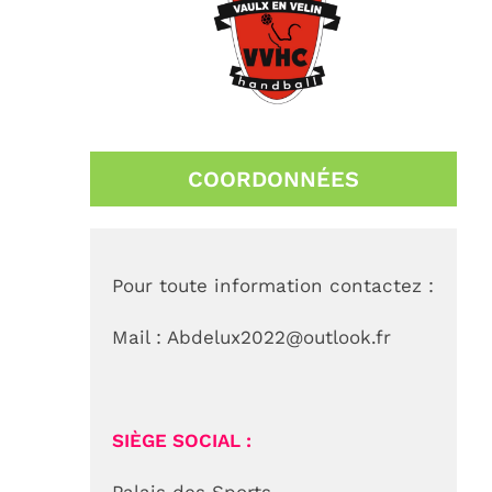
COORDONNÉES
Pour toute information contactez :
Mail :
Abdelux
2022@outlook.fr
OMS VAULX-EN-VELIN
L’office Municipal des Sports de Vaulx-en-
SIÈGE SOCIAL :
Velin est une association loi 1901 au servic