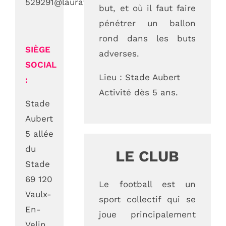
529291@laurafoot.org
but, et où il faut faire
OMS VAULX-EN-VELIN
pénétrer un ballon
L’office Municipal des Sports de Vaulx-en-
rond dans les buts
SIÈGE
Velin est une association loi 1901 au service
adverses.
SOCIAL
des associations, des clubs sportifs de Vaulx-
Lieu : Stade Aubert
:
en-Velin et de leurs adhérents.
Activité dès 5 ans.
Stade
N° d’agrément Jeunesse et Sports : 69.86.432
Aubert
5 allée
CONTACTEZ-NOUS
du
LE CLUB
Stade
09 85 04 68 97
69 120
Le football est un
Vaulx-
sport collectif qui se
Nous écrire
En-
joue principalement
Velin