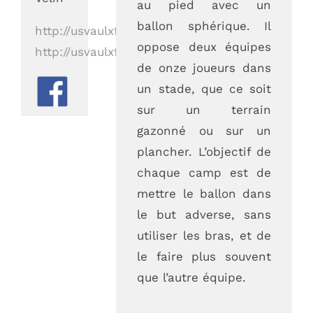
au pied avec un
ballon sphérique. Il
http://usvaulxfoot@lrafoot.org
oppose deux équipes
http://usvaulxfoot.footeo.com/
de onze joueurs dans
un stade, que ce soit
ADRESSE
sur un terrain
gazonné ou sur un
plancher. L’objectif de
Office Municipal des Sports
chaque camp est de
de Vaulx-en-Velin
mettre le ballon dans
le but adverse, sans
12 Rue des Onchères
utiliser les bras, et de
69120 Vaulx-en-Velin
le faire plus souvent
que l’autre équipe.