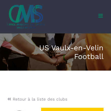
Skip
to
content
US Vaulx-en-Velin
Football
Retour à la liste des clubs