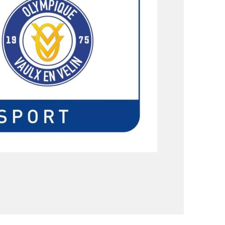
ADRESSE
Office Municipal des Sports
de Vaulx-en-Velin
12 Rue des Onchères
69120 Vaulx-en-Velin