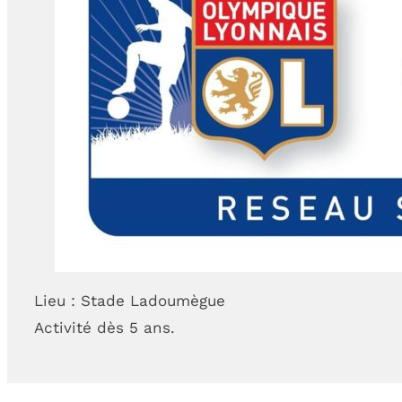
CONTACTEZ-NOUS
09 85 04 68 97
e
Nous écrire
Lieu : Stade Ladoumègue
Activité dès 5 ans.