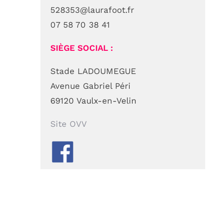
528353@laurafoot.fr
07 58 70 38 41
SIÈGE SOCIAL :
OMS VAULX-EN-VELIN
Stade LADOUMEGUE
Avenue Gabriel Péri
L’office Municipal des Sports de Vaulx-en-
69120 Vaulx-en-Velin
Velin est une association loi 1901 au servic
des associations, des clubs sportifs de
Site OVV
Vaulx-en-Velin et de leurs adhérents.
N° d’agrément Jeunesse et Sports :
69.86.432