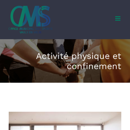
Skip
to
content
Activité physique et
confinement
View
Larger