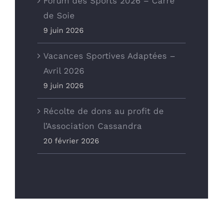
Forum des Sports 2026 – Carré
de Soie
9 juin 2026
ADRESSE
Vacances Sportives Adaptées –
Avril 2026
Office Municipal des Sports
9 juin 2026
de Vaulx-en-Velin
Récolte de dons au profit de
12 Rue des Onchères
l’Association Cassandra
69120 Vaulx-en-Velin
20 février 2026
Office Municipal des Sports de Vaulx-en-Velin © 2022